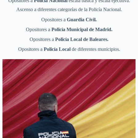
Opositores a
Policía Nacional
escala básica y escala ejecutiva.
Ascenso a diferentes categorías de la Policía Nacional.
Opositores a
Guardia Civil.
Opositores a
Policía Municipal de Madrid.
Opositores a
Policía Local de Baleares.
Opositores a
Policía Local
de diferentes municipios.