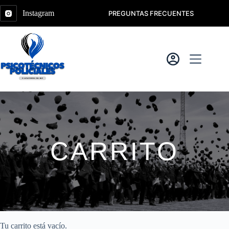
Saltar
al
Instagram
PREGUNTAS FRECUENTES
contenido
CARRITO
Tu carrito está vacío.