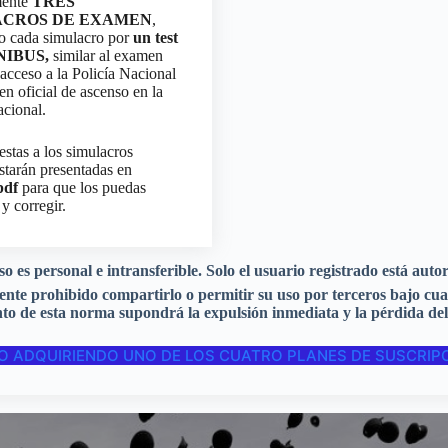
mente
TRES
ACROS DE EXAMEN
,
o cada simulacro por
un test
NIBUS,
similar al examen
 acceso a la Policía Nacional
en oficial de ascenso en la
acional.
estas a los simulacros
starán presentadas en
pdf
para que los puedas
y corregir.
rso es
personal e intransferible
. Solo el usuario registrado está auto
nte prohibido compartirlo
o permitir su uso por terceros bajo cua
nto de esta norma supondrá la
expulsión inmediata
y la pérdida del
O ADQUIRIENDO UNO DE LOS CUATRO PLANES DE SUSCRIPC