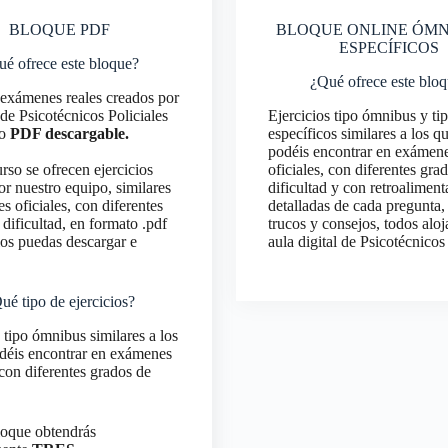
BLOQUE PDF
BLOQUE ONLINE ÓMN
ESPECÍFICOS
é ofrece este bloque?
¿Qué ofrece este blo
exámenes reales creados por
 de Psicotécnicos Policiales
Ejercicios tipo ómnibus y ti
to
PDF descargable.
específicos similares a los q
podéis encontrar en exámen
rso se ofrecen ejercicios
oficiales, con diferentes gra
or nuestro equipo, similares
dificultad y con retroalimen
s oficiales, con diferentes
detalladas de cada pregunta,
dificultad, en formato .pdf
trucos y consejos, todos aloj
los puedas descargar e
aula digital de Psicotécnicos
ué tipo de ejercicios?
 tipo ómnibus similares a los
déis encontrar en exámenes
 con diferentes grados de
.
loque obtendrás