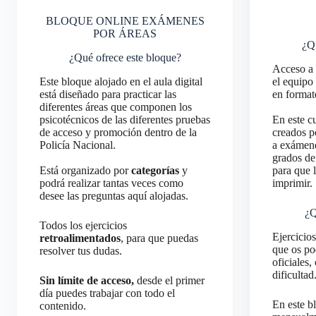
BLOQUE ONLINE EXÁMENES
POR ÁREAS
¿Qu
¿Qué ofrece este bloque?
Acceso a 
Este bloque alojado en el aula digital
el equipo
está diseñado para practicar las
en forma
diferentes áreas que componen los
psicotécnicos de las diferentes pruebas
En este cu
de acceso y promoción dentro de la
creados p
Policía Nacional.
a exámene
grados de 
Está organizado por
categorías
y
para que 
podrá realizar tantas veces como
imprimir.
desee las preguntas aquí alojadas.
¿Q
Todos los ejercicios
Ejercicios
retroalimentados
, para que puedas
que os po
resolver tus dudas.
oficiales,
dificultad
Sin límite de acceso,
desde el primer
día puedes trabajar con todo el
En este b
contenido.