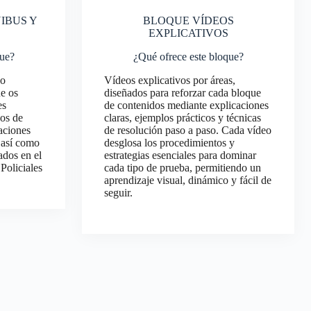
IBUS Y
BLOQUE VÍDEOS
EXPLICATIVOS
que?
¿Qué ofrece este bloque?
po
Vídeos explicativos por áreas,
ue os
diseñados para reforzar cada bloque
es
de contenidos mediante explicaciones
dos de
claras, ejemplos prácticos y técnicas
taciones
de resolución paso a paso. Cada vídeo
 así como
desglosa los procedimientos y
ados en el
estrategias esenciales para dominar
 Policiales
cada tipo de prueba, permitiendo un
aprendizaje visual, dinámico y fácil de
seguir.