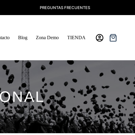
PREGUNTAS FRECUENTES
tacto
Blog
Zona Demo
TIENDA
Carro
de
compra
IONAL