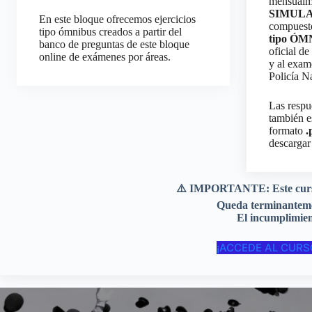
mensual
SIMUL
En este bloque ofrecemos ejercicios
compuest
tipo ómnibus creados a partir del
tipo ÓM
banco de preguntas de este bloque
oficial de
online de exámenes por áreas.
y al exam
Policía N
Las respu
también e
formato
.
descargar 
⚠️
IMPORTANTE
: Este cu
Queda
terminanteme
El incumplimie
¡ACCEDE AL CURS